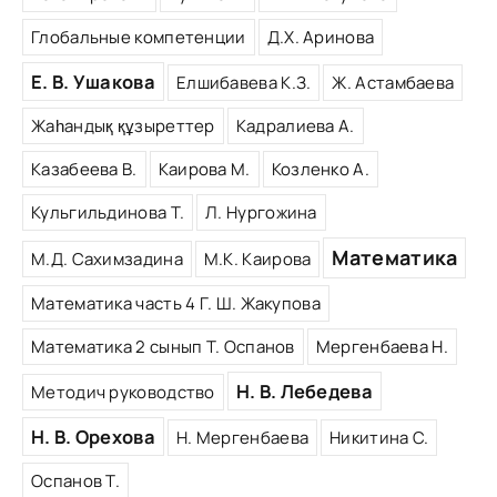
Глобальные компетенции
Д.Х. Аринова
Е. В. Ушакова
Елшибавева К.З.
Ж. Астамбаева
Жаһандық құзыреттер
Кадралиева А.
Казабеева В.
Каирова М.
Козленко А.
Кульгильдинова Т.
Л. Нургожина
Математика
М.Д. Сахимзадина
М.К. Каирова
Математика часть 4 Г. Ш. Жакупова
Математика 2 сынып Т. Оспанов
Мергенбаева Н.
Н. В. Лебедева
Методич руководство
Н. В. Орехова
Н. Мергенбаева
Никитина С.
Оспанов Т.