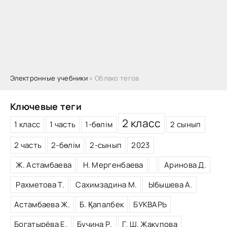
Электронные учебники
» Облако тегов
Ключевые теги
2 класс
1 класс
1 часть
1-бөлім
2 сынып
2 часть
2-бөлім
2-сынып
2023
Ж. Астамбаева
Н. Мергенбаева
­ Аринова Д.
­ Рахметова Т.
­ Сахимзадина М.
­ Ыбышева А.
Астамбаева Ж.
Б. Қапалбек
БУКВАРЬ
Богатырёва Е.
Бучина Р.
Г. Ш. Жакупова